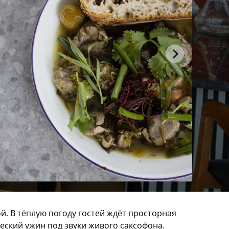
. В тёплую погоду гостей ждёт просторная
еский ужин под звуки живого саксофона.