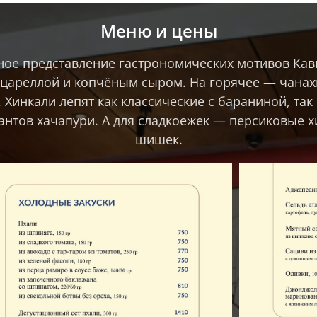
Меню и цены
ое представление гастрономических мотивов Кавк
оцареллой и копчёным сыром. На горячее — чанахи
 Хинкали лепят как классические с бараниной, так
антов хачапури. А для сладкоежек — персиковые х
шишек.