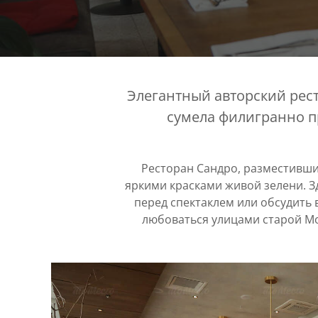
Элегантный авторский рес
сумела филигранно п
Ресторан Сандро, разместивший
яркими красками живой зелени. З
перед спектаклем или обсудить 
любоваться улицами старой Мо