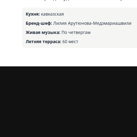
Кухня:
кавказская
Бренд-шеф:
Лилия Арутюнова-Медзмариашвили
Живая музыка:
По четвергам
Летняя терраса:
60 мест